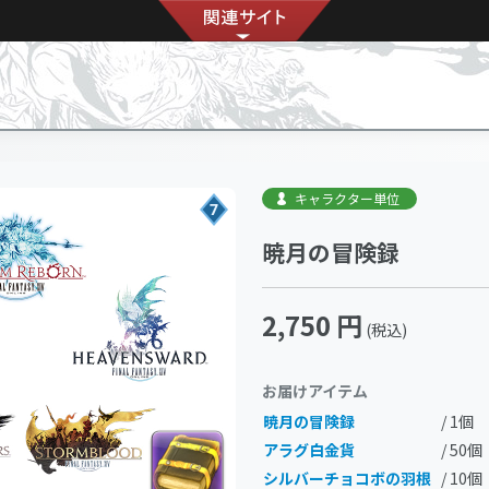
キャラクター単位
7
暁月の冒険録
2,750 円
(税込)
お届けアイテム
暁月の冒険録
/ 1個
アラグ白金貨
/ 50個
シルバーチョコボの羽根
/ 10個