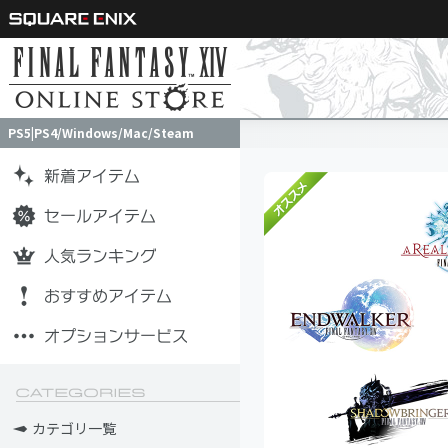
PS5|PS4/Windows/Mac/Steam
PS5|PS4/Windows/Mac/Steam
カテゴリ一覧