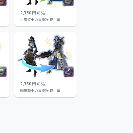
2,750 円
(税込)
白魔道士の冒険録:暁月編
2,750 円
(税込)
暗黒騎士の冒険録:暁月編