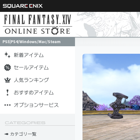
PS5|PS4/Windows/Mac/Steam
PS5|PS4/Windows/Mac/Steam
カテゴリ一覧