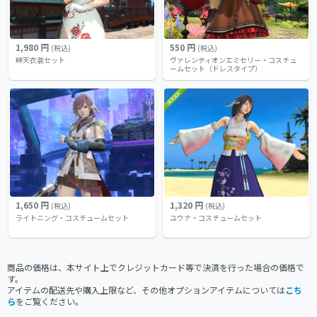
1,980 円
550 円
(税込)
(税込)
辨天衣装セット
ヴァレンティオンエミセリー・コスチュ
ームセット（ドレスタイプ）
1,650 円
1,320 円
(税込)
(税込)
ライトニング・コスチュームセット
ユウナ・コスチュームセット
商品の価格は、本サイト上でクレジットカード等で決済を行った場合の価格で
す。
アイテムの配送先や購入上限など、その他オプションアイテムについては
こち
ら
をご覧ください。