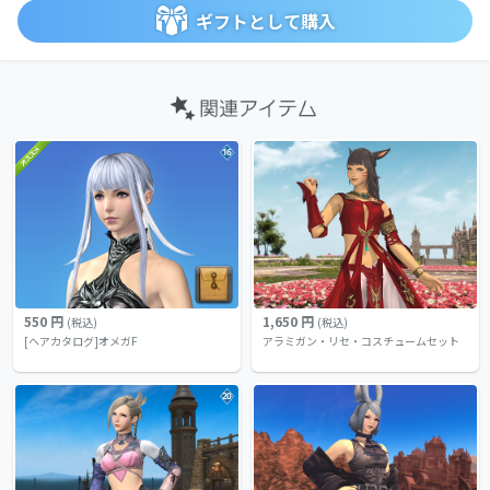
ギフトとして購入
16
550 円
1,650 円
(税込)
(税込)
[ヘアカタログ]オメガF
アラミガン・リセ・コスチュームセット
20