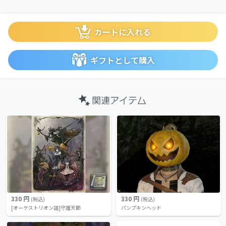
カートに入れる
ギフトとして購入
330 円
330 円
(税込)
(税込)
[オーケストリオン譜]守護天節
パンプキンヘッド