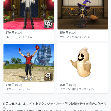
770 円
550 円
(税込)
(税込)
[エモート]パントマイム
サキュバスのぬいぐるみEX
770 円
550 円
(税込)
(税込)
[エモート]わっしょい
[ミニオン]陽気なゴースト人形
商品の価格は、本サイト上でクレジットカード等で決済を行った場合の価格で
す。