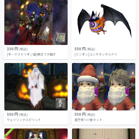
330 円
550 円
(税込)
(税込)
[オーケストリオン譜]朝まで大騒ぎ
[ミニオン]コンチネンタルアイ
550 円
550 円
(税込)
(税込)
ウェイリングスピリット
星芒祭つけ髭セット