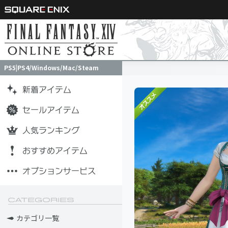
PS5|PS4/Windows/Mac/Steam
PS5|PS4/Windows/Mac/Steam
カテゴリ一覧