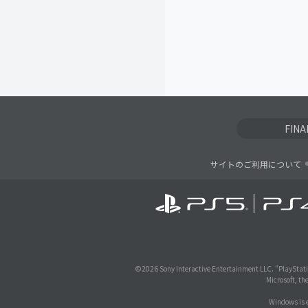
FIN
サイトのご利用について
©
2026 Sony Interactive Entertainment LLC. "PlayStati
Microsoft, th
Windows is e