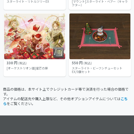
スターライト・リトルツリーEX
[マウント]スターライト・ベアー（キャラ
クター）
330 円
550 円
(税込)
(税込)
[オーケストリオン譜]星芒の扉
スターライト・ビーフシチューセット
EX/5個セット
商品の価格は、本サイト上でクレジットカード等で決済を行った場合の価格で
す。
アイテムの配送先や購入上限など、その他オプションアイテムについては
こち
ら
をご覧ください。