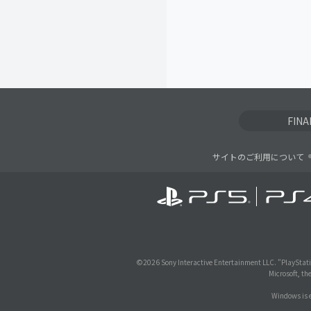
FIN
サイトのご利用について
©
2026 Sony Interactive Entertainment LLC. "PlayStati
Microsoft, th
Windows is e