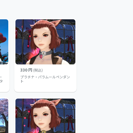
330 円
(税込)
・
プラチナ・パラムールペンダン
タ
ト