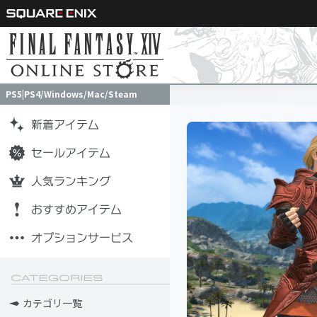
PS5|PS4/Windows/Mac/Steam
PS5|PS4/Windows/Mac/Steam
カテゴリ一覧