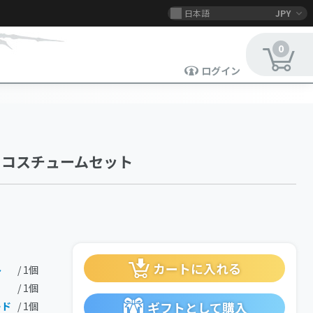
日本語
JPY
0
ログイン
・コスチュームセット
カートに入れる
ト
/ 1個
/ 1個
ギフトとして購入
ード
/ 1個