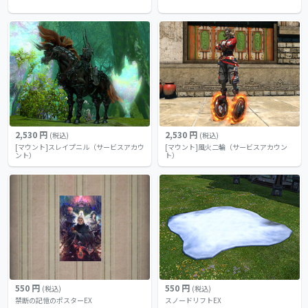
2,530 円
2,530 円
(税込)
(税込)
[マウント]スレイプニル（サービスアカウ
[マウント]風火二輪（サービスアカウン
ント）
ト）
550 円
550 円
(税込)
(税込)
禁断の記憶のポスターEX
スノードリフトEX