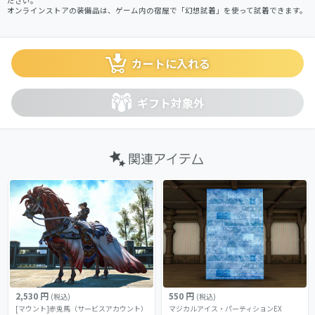
ださい。
オンラインストアの装備品は、ゲーム内の宿屋で「幻想試着」を使って試着できます。
カートに入れる
ギフト対象外
2,530 円
550 円
(税込)
(税込)
[マウント]赤兎馬（サービスアカウント）
マジカルアイス・パーティションEX