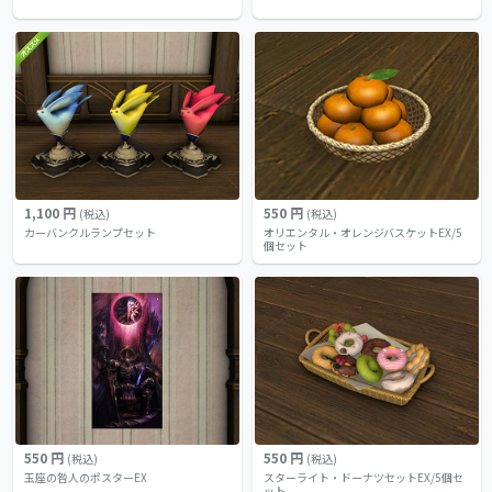
1,100 円
550 円
(税込)
(税込)
カーバンクルランプセット
オリエンタル・オレンジバスケットEX/5
個セット
550 円
550 円
(税込)
(税込)
玉座の咎人のポスターEX
スターライト・ドーナツセットEX/5個セ
ット