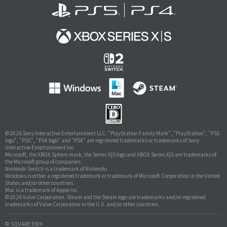
©
2026 Sony Interactive Entertainment LLC. "PlayStation Family Mark", "PlayStation", "PS5
logo", "PS5", "PS4 logo" and "PS4" are registered trademarks or trademarks of Sony
Interactive Entertainment Inc.
Microsoft, the XBOX Sphere mark, the Series X|S logo and XBOX Series X|S are trademarks of
the Microsoft group of companies.
Nintendo Switch is a trademark of Nintendo.
Windows is either a registered trademark or trademark of Microsoft Corporation in the United
States and/or other countries.
Mac is a trademark of Apple Inc.
©2026 Valve Corporation. Steam and the Steam logo are trademarks and/or registered
trademarks of Valve Corporation in the U.S. and/or other countries.
© SQUARE ENIX