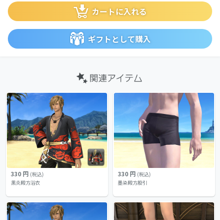
カートに入れる
ギフトとして購入
330 円
330 円
(税込)
(税込)
黒炎殿方浴衣
墨染殿方股引