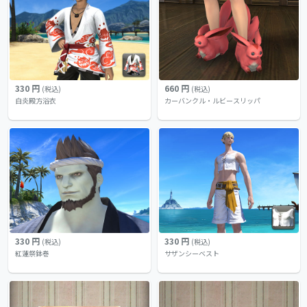
330 円
660 円
(税込)
(税込)
白炎殿方浴衣
カーバンクル・ルビースリッパ
330 円
330 円
(税込)
(税込)
紅蓮祭鉢巻
サザンシーベスト