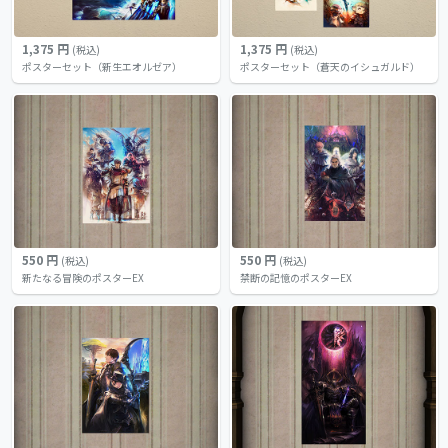
1,375 円
1,375 円
(税込)
(税込)
ポスターセット（新生エオルゼア）
ポスターセット（蒼天のイシュガルド）
550 円
550 円
(税込)
(税込)
新たなる冒険のポスターEX
禁断の記憶のポスターEX