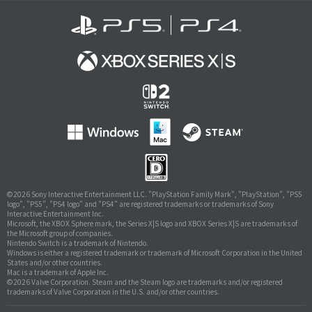
©
2026 Sony Interactive Entertainment LLC. "PlayStation Family Mark", "PlayStation", "PS5
logo", "PS5", "PS4 logo" and "PS4" are registered trademarks or trademarks of Sony
Interactive Entertainment Inc.
Microsoft, the XBOX Sphere mark, the Series X|S logo and XBOX Series X|S are trademarks of
the Microsoft group of companies.
Nintendo Switch is a trademark of Nintendo.
Windows is either a registered trademark or trademark of Microsoft Corporation in the United
States and/or other countries.
Mac is a trademark of Apple Inc.
©2026 Valve Corporation. Steam and the Steam logo are trademarks and/or registered
trademarks of Valve Corporation in the U.S. and/or other countries.