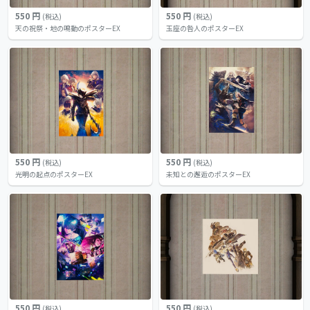
550 円
550 円
(税込)
(税込)
天の祝祭・地の鳴動のポスターEX
玉座の咎人のポスターEX
550 円
550 円
(税込)
(税込)
光明の起点のポスターEX
未知との邂逅のポスターEX
550 円
550 円
(税込)
(税込)