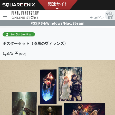
0
ログイン
PS5|PS4/Windows/Mac/Steam
キャラクター単位
ポスターセット（漆黒のヴィランズ）
1,375 円
(税込)