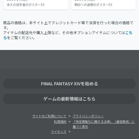
永久の探求者のポスターEX
明日への道標のポスターEX
商品の価格は、本サイト上でクレジットカード等で決済を行った場合の価格で
す。
アイテムの配送先や購入上限など、その他オプションアイテムについては
こち
ら
をご覧ください。
FINAL FANTASY XIVを始める
ゲームの最新情報はこちら
サイトのご利用について
プライバシーポリシー
利用規約
「特定商取引に関する法律」（通信販売）に
基づく表示
ライセンス