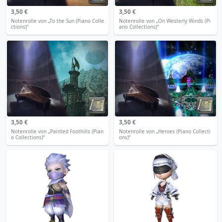
3,50 €
3,50 €
Notenrolle von „To the Sun (Piano Colle
Notenrolle von „On Westerly Winds (Pi
ctions)“
ano Collections)“
3,50 €
3,50 €
Notenrolle von „Painted Foothills (Pian
Notenrolle von „Heroes (Piano Collecti
o Collections)“
ons)“