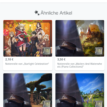
2,10 €
3,50 €
Notenrolle von „Starlight Celebration“
Notenrolle von „Wailers And Waterwhe
els (Piano Collections)“