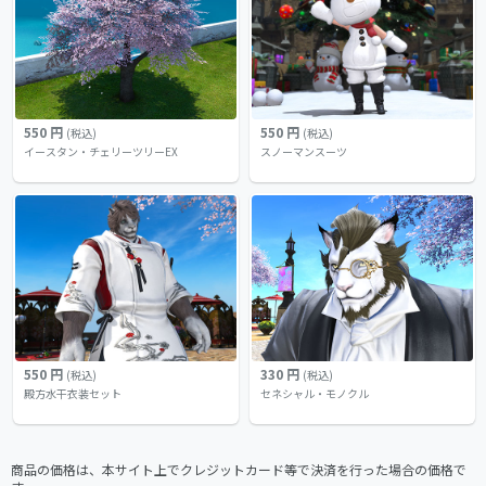
550 円
550 円
(税込)
(税込)
イースタン・チェリーツリーEX
スノーマンスーツ
550 円
330 円
(税込)
(税込)
殿方水干衣装セット
セネシャル・モノクル
商品の価格は、本サイト上でクレジットカード等で決済を行った場合の価格で