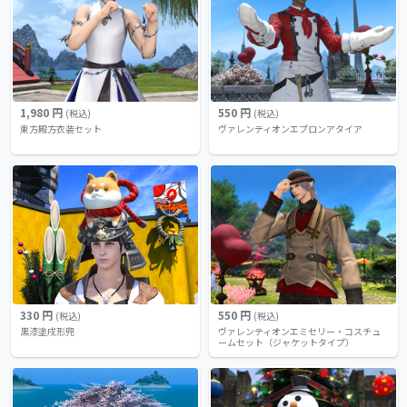
1,980 円
550 円
(税込)
(税込)
東方殿方衣装セット
ヴァレンティオンエプロンアタイア
330 円
550 円
(税込)
(税込)
黒漆塗戌形兜
ヴァレンティオンエミセリー・コスチュ
ームセット（ジャケットタイプ）