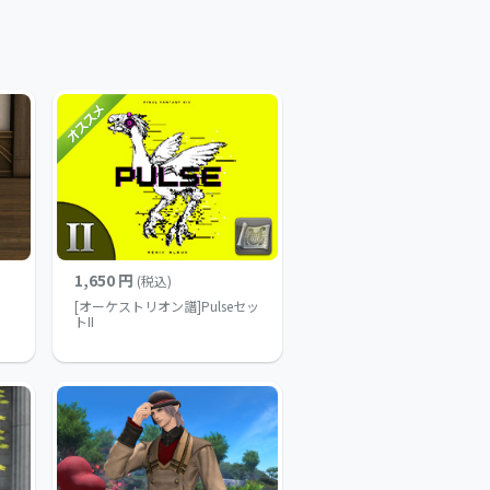
1,650 円
(税込)
[オーケストリオン譜]Pulseセッ
トII