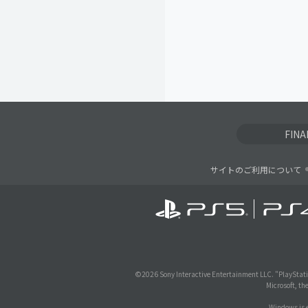
FIN
サイトのご利用について
©
2026 Sony Interactive Entertainment LLC. "PlayStati
Microsoft, th
Windows is e