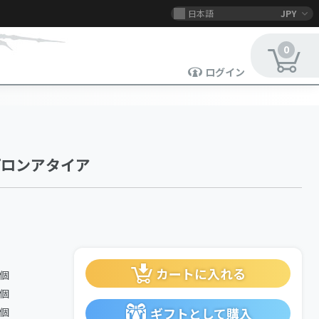
日本語
JPY
0
ログイン
プロンアタイア
カートに入れる
1個
1個
ギフトとして購入
1個