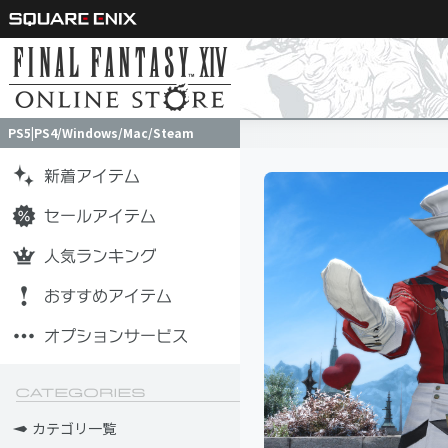
PS5|PS4/Windows/Mac/Steam
PS5|PS4/Windows/Mac/Steam
カテゴリ一覧