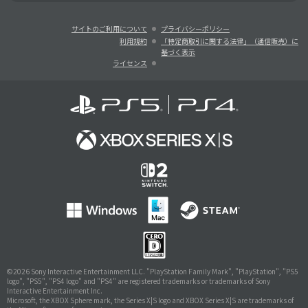
サイトのご利用について
プライバシーポリシー
利用規約
「特定商取引に関する法律」（通信販売）に
基づく表示
ライセンス
©
2026 Sony Interactive Entertainment LLC. "PlayStation Family Mark", "PlayStation", "PS5
logo", "PS5", "PS4 logo" and "PS4" are registered trademarks or trademarks of Sony
Interactive Entertainment Inc.
Microsoft, the XBOX Sphere mark, the Series X|S logo and XBOX Series X|S are trademarks of