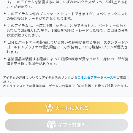
す。このアイテムを装備するには、いずれかのクラスがレベル50以上である
ことが必要です。
このアイテムは他のプレイヤーとトレードできますが、スペシャルクエスト
の受注後はトレードができなくなります。
このアイテムは、一度に1個しか持つことができません。パートナーの分と
合わせて2個購入した場合、1個目を相手にトレードした後で、ご自身の分を
お受け取りください。
自分とパートナーの装備している誓いの腕輪が異なる場合、スタンダード＞
ゴールド＞プラチナの優先順位で一方が装備している腕輪のプランが優先さ
れます。
各装備品は装備する種族によって細部の表示が異なったり、身体の一部が装
備を突き抜ける場合があります。
アイテムの詳細についてはアイテム名のリンクから
エオルゼアデータベース
をご確認く
ださい。
オンラインストアの装備品は、ゲーム内の宿屋で「幻想試着」を使って試着できます。
カートに入れる
ギフト対象外