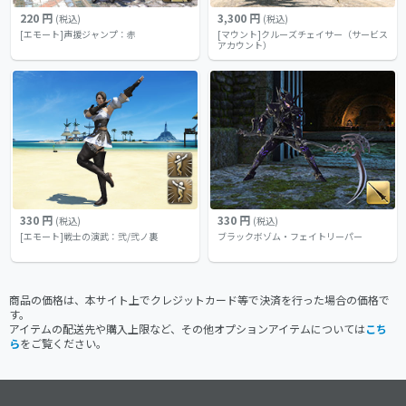
220 円
3,300 円
(税込)
(税込)
[エモート]声援ジャンプ：赤
[マウント]クルーズチェイサー（サービス
アカウント）
330 円
330 円
(税込)
(税込)
[エモート]戦士の演武：弐/弐ノ裏
ブラックボゾム・フェイトリーパー
商品の価格は、本サイト上でクレジットカード等で決済を行った場合の価格で
す。
アイテムの配送先や購入上限など、その他オプションアイテムについては
こち
ら
をご覧ください。