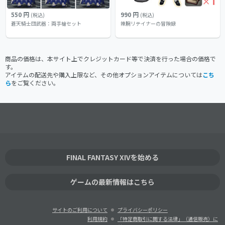
550 円
990 円
(税込)
(税込)
蒼天騎士団武器：両手槍セット
辣腕リテイナーの冒険録
商品の価格は、本サイト上でクレジットカード等で決済を行った場合の価格で
す。
アイテムの配送先や購入上限など、その他オプションアイテムについては
こち
ら
をご覧ください。
FINAL FANTASY XIVを始める
ゲームの最新情報はこちら
サイトのご利用について
プライバシーポリシー
利用規約
「特定商取引に関する法律」（通信販売）に