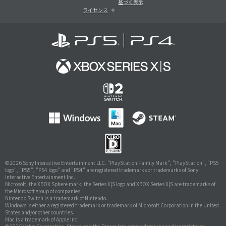
基づく表示
ライセンス
©
2026 Sony Interactive Entertainment LLC. "PlayStation Family Mark", "PlayStation", "PS5
logo", "PS5", "PS4 logo" and "PS4" are registered trademarks or trademarks of Sony
Interactive Entertainment Inc.
Microsoft, the XBOX Sphere mark, the Series X|S logo and XBOX Series X|S are trademarks of
the Microsoft group of companies.
Nintendo Switch is a trademark of Nintendo.
Windows is either a registered trademark or trademark of Microsoft Corporation in the United
States and/or other countries.
Mac is a trademark of Apple Inc.