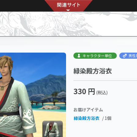
キャラクター単位
男性
緑染殿方浴衣
330 円
(税込)
お届けアイテム
緑染殿方浴衣
/ 1個