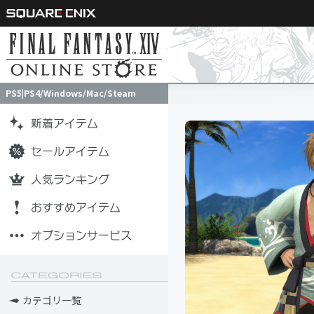
PS5|PS4/Windows/Mac/Steam
PS5|PS4/Windows/Mac/Steam
カテゴリ一覧