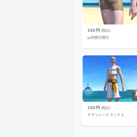
330 円
(税込)
山吹殿方股引
330 円
(税込)
サザンシートランクス