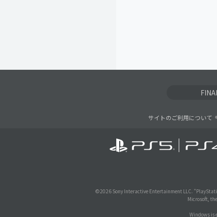
FIN
サイトのご利用について
©
2026 Sony Interactive Entertainment LLC. "PlayStati
Microsoft, th
Windows is e