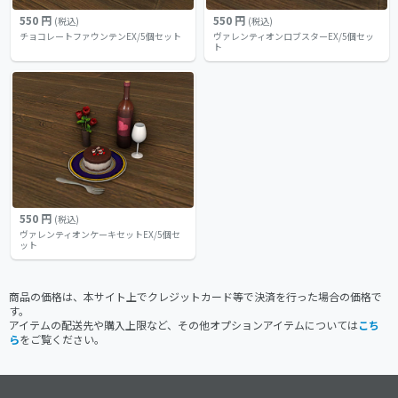
550 円
550 円
(税込)
(税込)
チョコレートファウンテンEX/5個セット
ヴァレンティオンロブスターEX/5個セッ
ト
550 円
(税込)
ヴァレンティオンケーキセットEX/5個セ
ット
商品の価格は、本サイト上でクレジットカード等で決済を行った場合の価格で
す。
アイテムの配送先や購入上限など、その他オプションアイテムについては
こち
ら
をご覧ください。