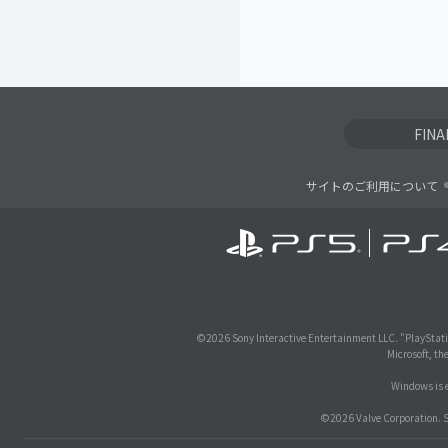
FIN
サイトのご利用について
©
2026 Sony Interactive Entertainment LLC. "PlayStati
Microsoft, th
Windows is e
©2026 Valve Corporation. St