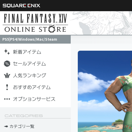
PS5|PS4/Windows/Mac/Steam
PS5|PS4/Windows/Mac/Steam
カテゴリ一覧