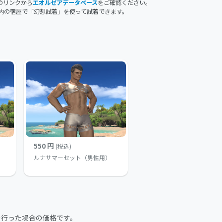
のリンクから
エオルゼアデータベース
をご確認ください。
内の宿屋で「幻想試着」を使って試着できます。
550 円
(税込)
ルナサマーセット（男性用）
を行った場合の価格です。