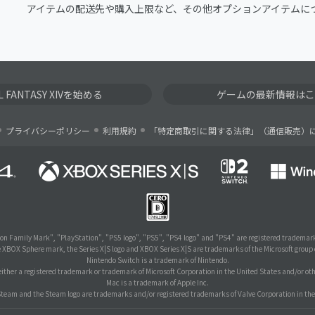
アイテムの配送先や購入上限など、その他オプションアイテムに
AL FANTASY XIVを始める
ゲームの最新情報はこ
プライバシーポリシー
利用規約
「特定商取引に関する法律」（通信販売）
on Family Mark", "PlayStation", "PS5 logo", "PS5", "PS4 logo" and "PS4" are registered trademark
e XBOX Sphere mark, the Series X|S logo and XBOX Series X|S are trademarks of the Microsoft group
Nintendo Switch is a trademark of Nintendo.
ither a registered trademark or trademark of Microsoft Corporation in the United States and/or oth
Mac is a trademark of Apple Inc.
eam and the Steam logo are trademarks and/or registered trademarks of Valve Corporation in the 