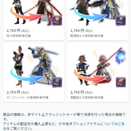
2,750 円
2,750 円
(税込)
(税込)
侍の冒険録:暁月編
暗黒騎士の冒険録:暁月編
2,750 円
2,750 円
(税込)
(税込)
ガンブレイカーの冒険録:暁月編
黒魔道士の冒険録:暁月編
商品の価格は、本サイト上でクレジットカード等で決済を行った場合の価格で
す。
アイテムの配送先や購入上限など、その他オプションアイテムについては
こち
ら
をご覧ください。