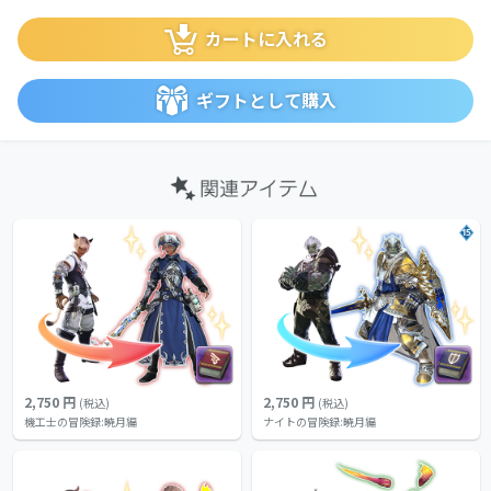
カートに入れる
ギフトとして購入
15
2,750 円
2,750 円
(税込)
(税込)
機工士の冒険録:暁月編
ナイトの冒険録:暁月編