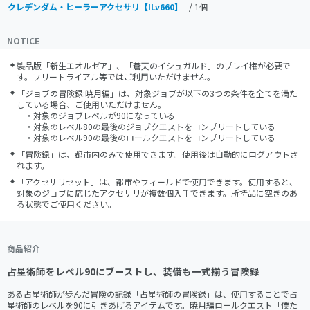
クレデンダム・ヒーラーアクセサリ【ILv660】
/ 1個
NOTICE
製品版「新生エオルゼア」、「蒼天のイシュガルド」のプレイ権が必要で
す。フリートライアル等ではご利用いただけません。
「ジョブの冒険録:暁月編」は、対象ジョブが以下の3つの条件を全てを満た
している場合、ご使用いただけません。

　・対象のジョブレベルが90になっている

　・対象のレベル80の最後のジョブクエストをコンプリートしている

　・対象のレベル90の最後のロールクエストをコンプリートしている
「冒険録」は、都市内のみで使用できます。使用後は自動的にログアウトさ
れます。
「アクセサリセット」は、都市やフィールドで使用できます。使用すると、
対象のジョブに応じたアクセサリが複数個入手できます。所持品に空きのあ
る状態でご使用ください。
商品紹介
占星術師をレベル90にブーストし、装備も一式揃う冒険録
ある占星術師が歩んだ冒険の記録「占星術師の冒険録」は、使用することで占
星術師のレベルを90に引きあげるアイテムです。暁月編ロールクエスト「僕た