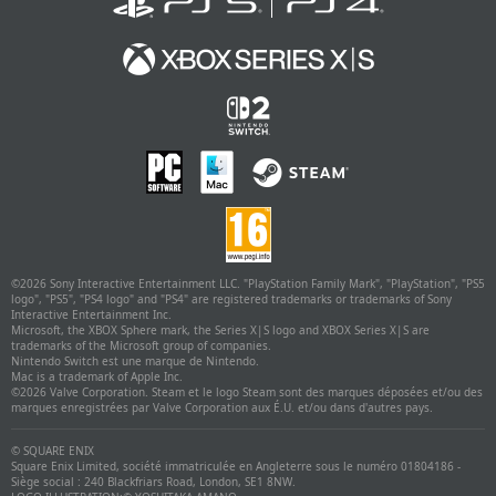
©
2026 Sony Interactive Entertainment LLC. "PlayStation Family Mark", "PlayStation", "PS5
logo", "PS5", "PS4 logo" and "PS4" are registered trademarks or trademarks of Sony
Interactive Entertainment Inc.
Microsoft, the XBOX Sphere mark, the Series X|S logo and XBOX Series X|S are
trademarks of the Microsoft group of companies.
Nintendo Switch est une marque de Nintendo.
Mac is a trademark of Apple Inc.
©
2026 Valve Corporation. Steam et le logo Steam sont des marques déposées et/ou des
marques enregistrées par Valve Corporation aux É.U. et/ou dans d'autres pays.
© SQUARE ENIX
Square Enix Limited, société immatriculée en Angleterre sous le numéro 01804186 -
Siège social : 240 Blackfriars Road, London, SE1 8NW.