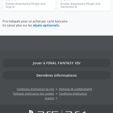
[Contes d'aventures] Périple d'un
[Contes d'aventures] Périple d'un
ninja IV
machiniste IV
Prix indiqués pour un achat par carte bancaire.
En savoir plus sur les
objets optionnels
.
Jouer à FINAL FANTASY XIV
Dernières informations
Conditions d'utilisation du site
Politique de confidentialité
Politique d'utilisation des cookies
Conditions d'utilisation
Licence