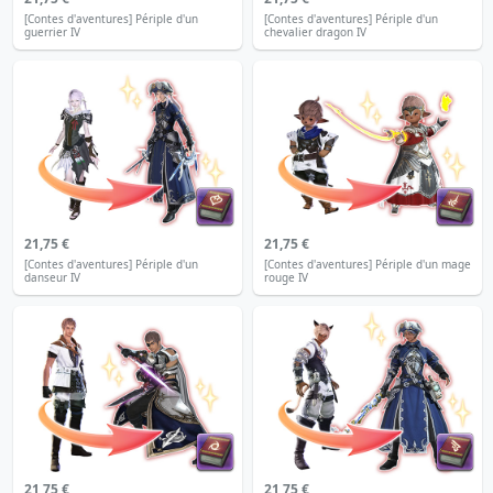
[Contes d'aventures] Périple d'un
[Contes d'aventures] Périple d'un
guerrier IV
chevalier dragon IV
21,75 €
21,75 €
[Contes d'aventures] Périple d'un
[Contes d'aventures] Périple d'un mage
danseur IV
rouge IV
21,75 €
21,75 €