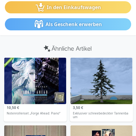
In den Einkaufswagen
Als Geschenk erwerben
10,50 €
3,50 €
Notenrollenset „Forge Ahead: Piano“
Exklusiver schneebedeckter Tannenba
um