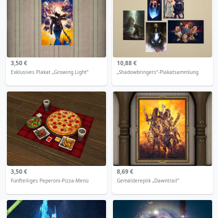
3,50 €
10,88 €
Exklusives Plakat „Growing Light“
„Shadowbringers“-Plakatsammlung
3,50 €
8,69 €
Fünfteiliges Peperoni-Pizza-Menü
Gemäldereplik „Dawntrail“