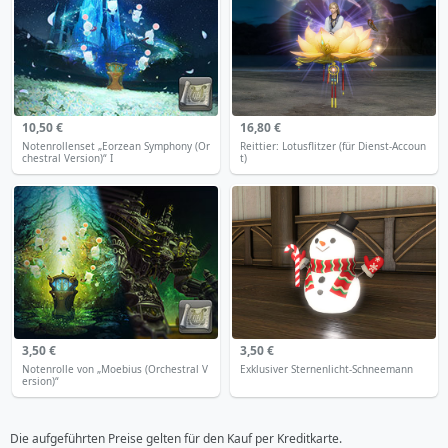
10,50 €
16,80 €
Notenrollenset „Eorzean Symphony (Or
Reittier: Lotusflitzer (für Dienst-Accoun
chestral Version)“ I
t)
3,50 €
3,50 €
Notenrolle von „Moebius (Orchestral V
Exklusiver Sternenlicht-Schneemann
ersion)“
Die aufgeführten Preise gelten für den Kauf per Kreditkarte.