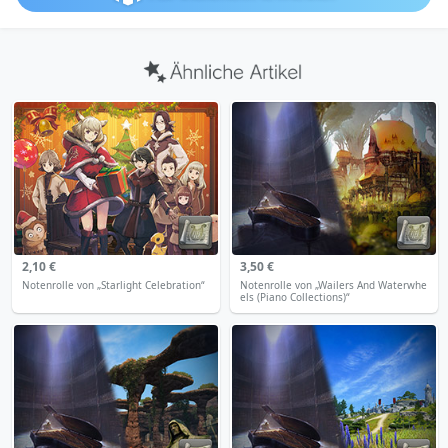
2,10 €
3,50 €
Notenrolle von „Starlight Celebration“
Notenrolle von „Wailers And Waterwhe
els (Piano Collections)“