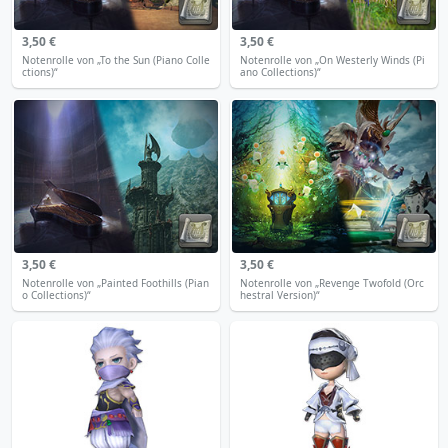
3,50 €
3,50 €
Notenrolle von „To the Sun (Piano Colle
Notenrolle von „On Westerly Winds (Pi
ctions)“
ano Collections)“
3,50 €
3,50 €
Notenrolle von „Painted Foothills (Pian
Notenrolle von „Revenge Twofold (Orc
o Collections)“
hestral Version)“