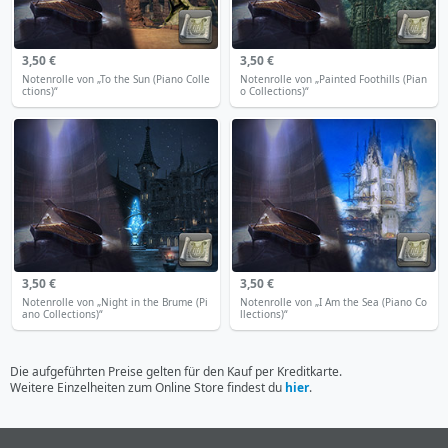
3,50 €
3,50 €
Notenrolle von „To the Sun (Piano Colle
Notenrolle von „Painted Foothills (Pian
ctions)“
o Collections)“
3,50 €
3,50 €
Notenrolle von „Night in the Brume (Pi
Notenrolle von „I Am the Sea (Piano Co
ano Collections)“
llections)“
Die aufgeführten Preise gelten für den Kauf per Kreditkarte.
Weitere Einzelheiten zum Online Store findest du
hier
.