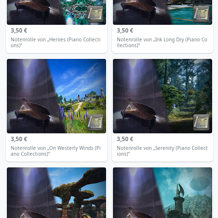
3,50 €
3,50 €
Notenrolle von „Heroes (Piano Collecti
Notenrolle von „Ink Long Dry (Piano Co
ons)“
llections)“
3,50 €
3,50 €
Notenrolle von „On Westerly Winds (Pi
Notenrolle von „Serenity (Piano Collect
ano Collections)“
ions)“