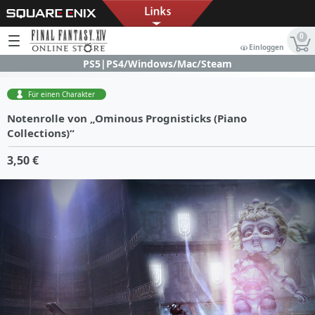
0
Einloggen
PS5|PS4/Windows/Mac/Steam
Für einen Charakter
Notenrolle von „Ominous Prognisticks (Piano
Collections)“
3,50 €