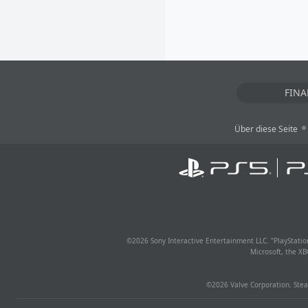
FINA
Über diese Seite
©
2026 Sony Interactive Entertainment LLC. "PlayStation
Microsoft, the X
©
2026 Valve Corporation. Stea