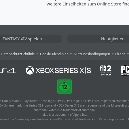
Weitere Einzelheiten zum Online Store fin
L FANTASY XIV spielen
Neuigkeiten
Datenschutzrichtlinie
Cookie-Richtlinien
Nutzungsbedingungen
Lizenz
 Family Mark", "PlayStation", "PS5 logo", "PS5", "PS4 logo" and "PS4" are registered trademar
BOX Sphere mark, the Series X|S logo and XBOX Series X|S are trademarks of the Microsoft gr
Nintendo Switch is a trademark of Nintendo.
Mac is a trademark of Apple Inc.
m and the Steam logo are trademarks and/or registered trademarks of Valve Corporation in t