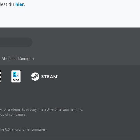
dest du
hier
.
Abo jetzt kündigen
ks or trademarks of Sony Interactive Entertainment Inc.
oup of companies.
he U.S. and/or other countries.