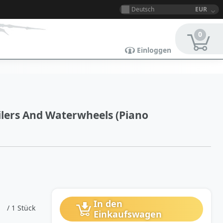
Deutsch
EUR
0
Einloggen
ilers And Waterwheels (Piano
In den
/ 1 Stück
Einkaufswagen