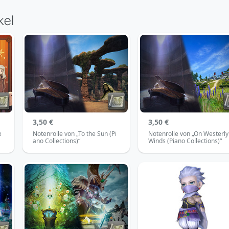
3,50 €
3,50 €
e
Notenrolle von „To the Sun (Pi
Notenrolle von „On Westerly
ano Collections)“
Winds (Piano Collections)“