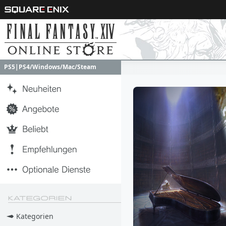
PS5|PS4/Windows/Mac/Steam
PS5|PS4/Windows/Mac/Steam
Kategorien