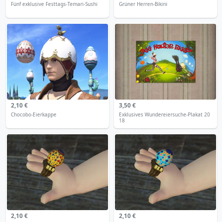
Fünf exklusive Festtags-Temari-Sushi
Grüner Herren-Bikini
2,10 €
3,50 €
Chocobo-Eierkappe
Exklusives Wundereiersuche-Plakat 20
18
2,10 €
2,10 €