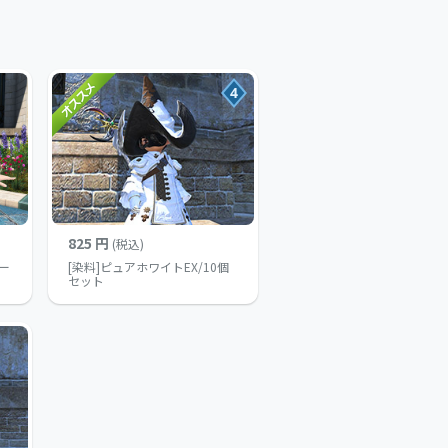
4
825 円
(税込)
ー
[染料]ピュアホワイトEX/10個
セット