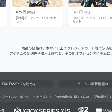
825 円
825 円
(税込)
(税込)
[染料]ダークレッドEX/10個セ
[染料]ダークグリーンEX/10
ット
セット
商品の価格は、本サイト上でクレジットカード等で決済
アイテムの配送先や購入上限など、その他オプションアイテムに
AL FANTASY XIVを始める
ゲームの最新情報はこ
プライバシーポリシー
利用規約
「特定商取引に関する法律」（通信販売）