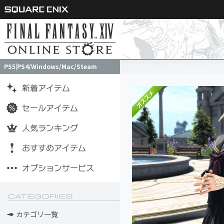
PS5|PS4/Windows/Mac/Steam
PS5|PS4/Windows/Mac/Steam
カテゴリ一覧