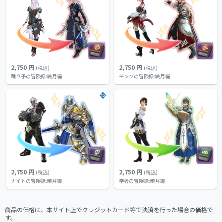
2,750 円
2,750 円
(税込)
(税込)
踊り子の冒険録:暁月編
モンクの冒険録:暁月編
15
2,750 円
2,750 円
(税込)
(税込)
ナイトの冒険録:暁月編
学者の冒険録:暁月編
商品の価格は、本サイト上でクレジットカード等で決済を行った場合の価格で
す。