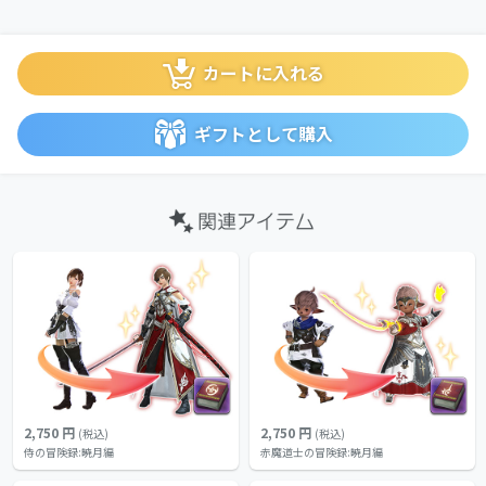
カートに入れる
ギフトとして購入
2,750 円
2,750 円
(税込)
(税込)
侍の冒険録:暁月編
赤魔道士の冒険録:暁月編