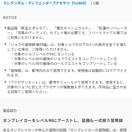
クレデンダム・ディフェンダーアクセサリ【ILv660】
/ 1個
NOTICE
製品版「新生エオルゼア」、「蒼天のイシュガルド」、「紅蓮のリベレータ
ー」「漆黒のヴィランズ」のプレイ権が必要です。フリートライアル等では
ご利用いただけません。
「ジョブの冒険録:暁月編」は、対象ジョブが以下の3つの条件を全てを満た
している場合、ご使用いただけません。

　・対象のジョブレベルが90になっている

　・対象のレベル80の最後のジョブクエストをコンプリートしている

　・対象のレベル90の最後のロールクエストをコンプリートしている
「冒険録」は、都市内のみで使用できます。使用後は自動的にログアウトさ
れます。
「アクセサリセット」は、都市やフィールドで使用できます。使用すると、
対象のジョブに応じたアクセサリが複数個入手できます。所持品に空きのあ
る状態でご使用ください。
商品紹介
ガンブレイカーをレベル90にブーストし、装備も一式揃う冒険録
あるガンブレイカーが歩んだ冒険の記録「ガンブレイカーの冒険録」は、使用