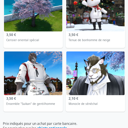
3,50 €
3,50 €
Cerisier oriental spécial
Tenue de bonhomme de neige
3,50 €
2,10 €
Ensemble "Suikan" de gentilhomme
Monocle de sénéchal
Prix indiqués pour un achat par carte bancaire.