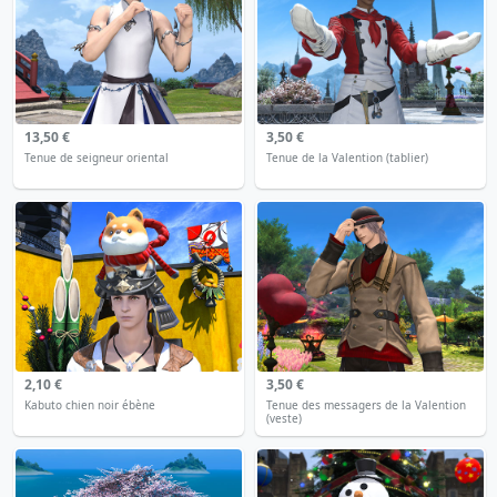
13,50 €
3,50 €
Tenue de seigneur oriental
Tenue de la Valention (tablier)
2,10 €
3,50 €
Kabuto chien noir ébène
Tenue des messagers de la Valention
(veste)