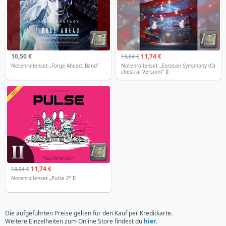
10,50 €
11,74 €
13,04 €
Notenrollenset „Forge Ahead: Band“
Notenrollenset „Eorzean Symphony (Or
chestral Version)“ II
11,74 €
13,04 €
Notenrollenset „Pulse 2“ II
Die aufgeführten Preise gelten für den Kauf per Kreditkarte.
Weitere Einzelheiten zum Online Store findest du
hier
.