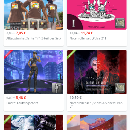
7,05 €
11,74 €
7,83 €
13,04 €
Alltagstunika „Tante Tii“ (3-teiliges Set)
Notenrollenset „Pulse 2“ I
5
5,48 €
10,50 €
6,09 €
Emote: Laufstegschritt
Notenrollenset „Scions & Sinners: Ban
d“