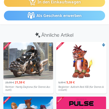
In den Einkaufswagen
Als Geschenk erwerben
13
17
21,59 €
5,39 €
23,99 €
5,99 €
Reittier: Hardy-Daytona (für Dienst-Acc
Begleiter: Aufzieh-Red XIII (für Dienst-A
ount)
ccount)